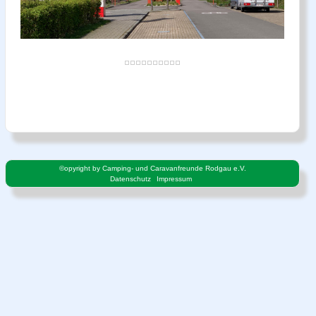
©opyright by Camping- und Caravanfreunde Rodgau e.V.
Datenschutz
Impressum