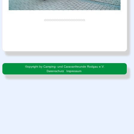
©opyright by Camping- und Caravanfreunde Rodgau e.V.
Datenschutz
Impressum