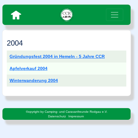
2004
Beiträge
Titel
Gründungsfest 2004 in Hemeln - 5 Jahre CCR
Apfelverkauf 2004
Winterwanderung 2004
©opyright by Camping- und Caravanfreunde Rodgau e.V.
Datenschutz
Impressum